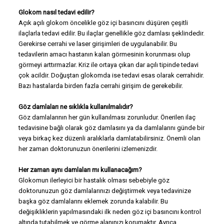
Glokom nasıl tedavi edilir?
Açık açılı glokom öncelikle göz içi basıncını düşüren çeşitli
ilaçlarla tedavi edilir. Bu ilaçlar genellikle göz damlası şeklindedir.
Gerekirse cerrahi ve laser girişimleri de uygulanabilir. Bu
tedavilerin amacı hastanın kalan görmesinin korunması olup
görmeyi arttırmazlar. Kriz ile ortaya çıkan dar açılı tipinde tedavi
çok acildir. Doğuştan glokomda ise tedavi esas olarak cerrahidir.
Bazı hastalarda birden fazla cerrahi girişim de gerekebilir.
Göz damlaları ne sıklıkla kullanılmalıdır?
Göz damlalarının her gün kullanılması zorunludur. Önerilen ilaç
tedavisine bağlı olarak göz damlasını ya da damlalarını günde bir
veya birkaç kez düzenli aralıklarla damlatabilirsiniz. Önemli olan
her zaman doktorunuzun önerilerini izlemenizdir.
Her zaman aynı damlaları mı kullanacağım?
Glokomun ilerleyici bir hastalık olması sebebiyle göz
doktorunuzun göz damlalarınızı değiştirmek veya tedavinize
başka göz damlalarını eklemek zorunda kalabilir. Bu
değişikliklerin yapılmasındaki ilk neden göz içi basıncını kontrol
altında tutabilmek ve görme alanınızı korumaktır. Ayrıca