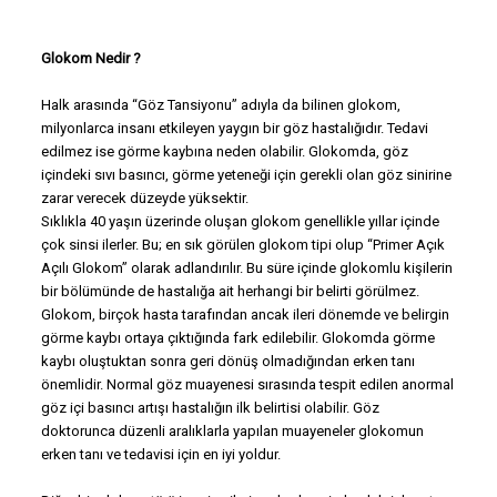
Glokom Nedir ?
Halk arasında “Göz Tansiyonu” adıyla da bilinen glokom,
milyonlarca insanı etkileyen yaygın bir göz hastalığıdır. Tedavi
edilmez ise görme kaybına neden olabilir. Glokomda, göz
içindeki sıvı basıncı, görme yeteneği için gerekli olan göz sinirine
zarar verecek düzeyde yüksektir.
Sıklıkla 40 yaşın üzerinde oluşan glokom genellikle yıllar içinde
çok sinsi ilerler. Bu; en sık görülen glokom tipi olup “Primer Açık
Açılı Glokom” olarak adlandırılır. Bu süre içinde glokomlu kişilerin
bir bölümünde de hastalığa ait herhangi bir belirti görülmez.
Glokom, birçok hasta tarafından ancak ileri dönemde ve belirgin
görme kaybı ortaya çıktığında fark edilebilir. Glokomda görme
kaybı oluştuktan sonra geri dönüş olmadığından erken tanı
önemlidir. Normal göz muayenesi sırasında tespit edilen anormal
göz içi basıncı artışı hastalığın ilk belirtisi olabilir. Göz
doktorunca düzenli aralıklarla yapılan muayeneler glokomun
erken tanı ve tedavisi için en iyi yoldur.