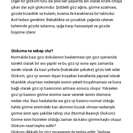
Diğer bir glokom türü ise yine ileri yaşlarda ani olarak krizle ortaya
çıkan dar açılı glokomdur. Şiddetli göz ağrısı, görme azalması,
gözde kızarıklık ve bulantı, kusma ile karakterize bir tablodur.
Acil tedavi gerektirir. Bebeklikte ve çocukluk çağında izlenen
türlerinde gözde sulanma, ışığa karşı hassasiyet ve gözde
büyüme izlenir.
Glokoma ne sebep olur?
Normalde bazı göz dokularının beslenmesi için göz içerisinde
sürekli olarak bir sıvı yapılır ve bu göz içi sıvısı aynı zamanda
süreki olarak da bazı yollarla (trabeküler şebeke) gözü terk eder.
Glokom, göz içi sıvısını dışarı boşaltan kanallarda yapısal olarak
tıkanıklık oluşması nedeniyle sıvının yeterli boşalmaması ve buna
bağlı olarak göz içi basıncının artması sonucu oluşur. Yükselen
göz içi basıncı görme sinirine zarar vererek sinirin ölümüne
neden olur. Bazı hastalarda ise göz içi basıncı normal olduğu
halde görme sinirindeki kan akımının bozuk olması nedeniyle
görme siniri aynı şekilde tahrip olur (Normal Basınçlı Glokom).
Görme siniri hücreleri öldüğü zaman da kalıcı görme kaybı oluşur.
Glokom nasıl teşhis edilir?
Glokom dikkatli bir göz muayenesi ile teşhis edilir. Teşhise